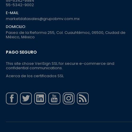
55-5342-9984
55-5342-9002
E-MAIL:
marketdatasales@grupobmv.com.mx
DOMICILIO:
Paseo de la Reforma 255, Col. Cuauhtémoc, 06500, Ciudad de
México, México
PAGO SEGURO
This site chose VeriSign SSL for secure e-commerce and
confidential communications.
Acerca de los certificados SSL