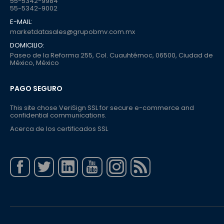
55-5342-9984
55-5342-9002
E-MAIL:
marketdatasales@grupobmv.com.mx
DOMICILIO:
Paseo de la Reforma 255, Col. Cuauhtémoc, 06500, Ciudad de
México, México
PAGO SEGURO
This site chose VeriSign SSL for secure e-commerce and
confidential communications.
Acerca de los certificados SSL