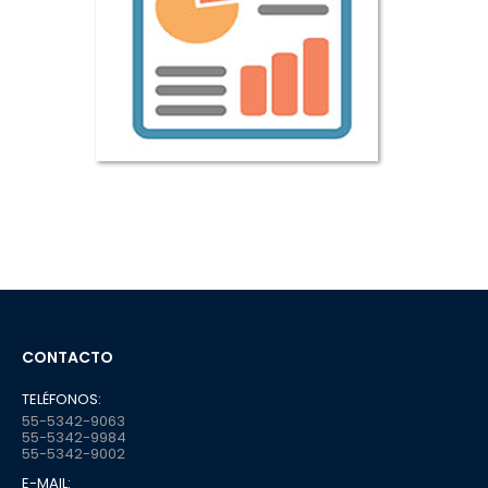
CONTACTO
TELÉFONOS:
55-5342-9063
55-5342-9984
55-5342-9002
E-MAIL: