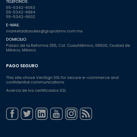
TELÉFONOS:
55-5342-9063
55-5342-9984
55-5342-9002
E-MAIL:
marketdatasales@grupobmv.com.mx
DOMICILIO:
Paseo de la Reforma 255, Col. Cuauhtémoc, 06500, Ciudad de
México, México
PAGO SEGURO
This site chose VeriSign SSL for secure e-commerce and
confidential communications.
Acerca de los certificados SSL