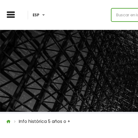
ESP
Info histórica 5 años o +