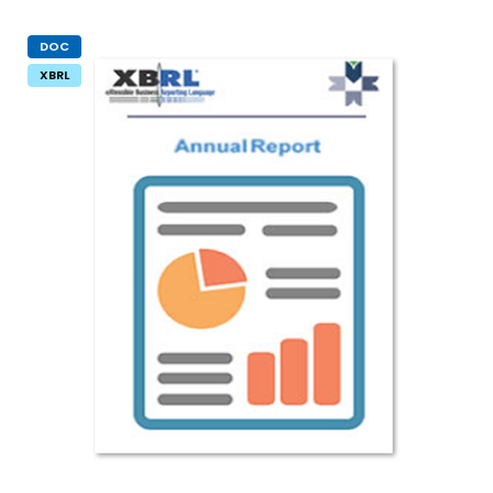
DOC
XBRL