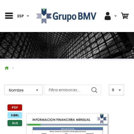
ESP
PDF
XBRL
XLS