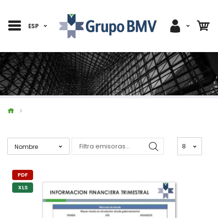
ESP
PDF
XLS