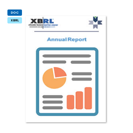
DOC
XBRL