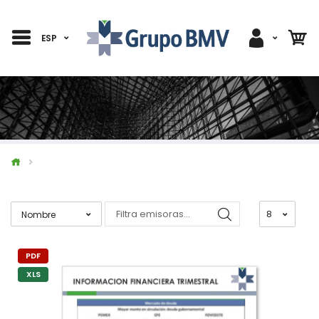
ESP
PDF
XLS