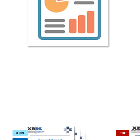
XBRL
PDF