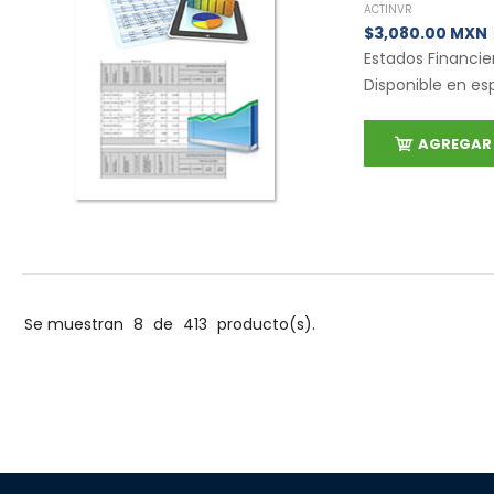
ACTINVR
$3,080.00 MXN
Estados Financie
Disponible en es
AGREGAR 
Se muestran
8
de
413
producto(s).