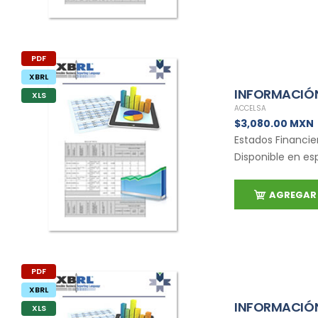
PDF
XBRL
INFORMACIÓN
XLS
ACCELSA
$3,080.00 MXN
Estados Financie
Disponible en es
AGREGAR 
PDF
XBRL
INFORMACIÓN
XLS