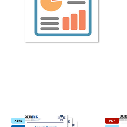
XBRL
PDF