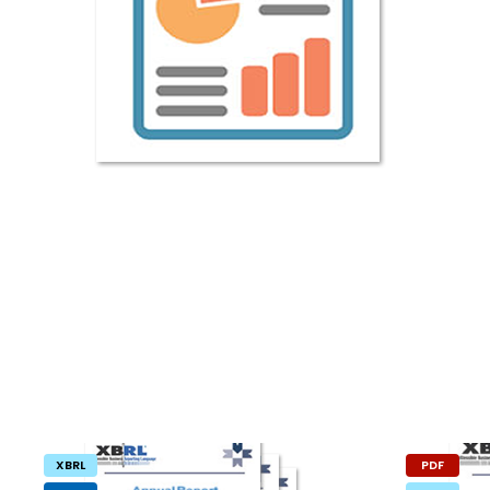
XBRL
PDF