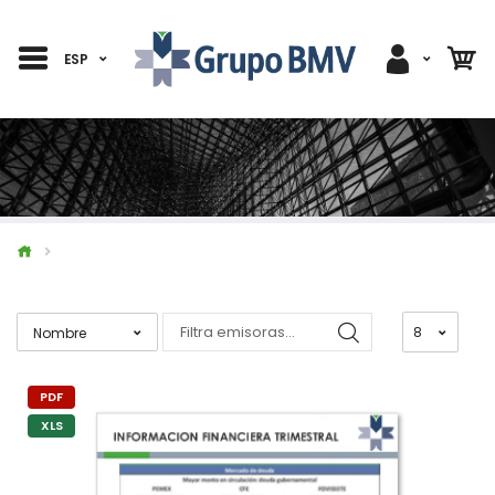
ESP
PDF
XLS