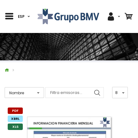
ESP
PDF
XBRL
XLS