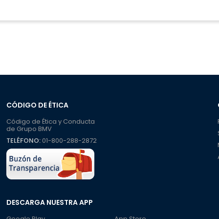
CÓDIGO DE ÉTICA
Código de Ética y Conducta
de Grupo BMV
TELÉFONO:
01-800-288-2872
DESCARGA NUESTRA APP
Google Play
App Store