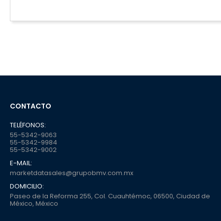
CONTACTO
TELÉFONOS:
55-5342-9063
55-5342-9984
55-5342-9002
E-MAIL:
marketdatasales@grupobmv.com.mx
DOMICILIO:
Paseo de la Reforma 255, Col. Cuauhtémoc, 06500, Ciudad de
México, México