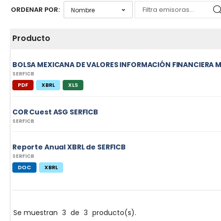
ORDENAR POR:
Producto
BOLSA MEXICANA DE VALORES INFORMACIÓN FINANCIERA M
SERFICB
PDF
XBRL
XLS
COR Cuest ASG SERFICB
SERFICB
Reporte Anual XBRL de SERFICB
SERFICB
DOC
XBRL
Se muestran
3
de
3
producto(s).