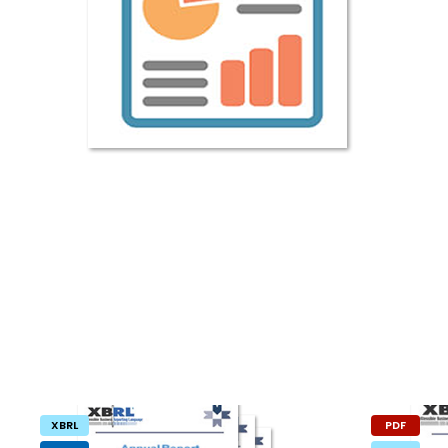
XBRL
PDF