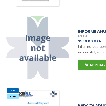
INFORME ANUA
BAFIRME
$900.00 MXN
Informe que co
ambiental, socia
AGREGAR 
DOC
XBRL
Reporte Anua