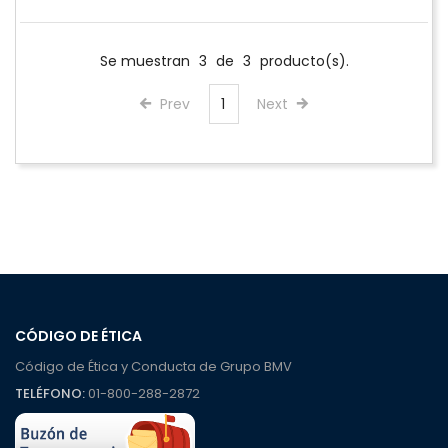
Se muestran
3
de
3
producto(s).
Prev
1
Next
CÓDIGO DE ÉTICA
Código de Ética y Conducta de Grupo BMV
TELÉFONO:
01-800-288-2872